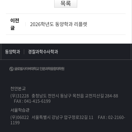
목록
이전
2026학년도 동양학과 리플렛
글
동양학과
경찰과학수사학과
천안본교
(우)31228 충청남도 천안시 동남구 목천읍 교천지산길 284-88
FAX : 041-415-6199
서울학습관
(우)06022 서울특별시 강남구 압구정로32길 11 FAX : 02-2160-
1199