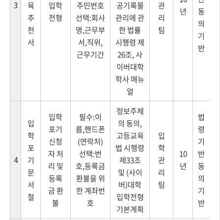
3
육
입학
주민번호
공기록물
관
년
동
추
전형
선택:회사
관리에 관
리
의
천
명,근무부
한 법률
팀
기
서
서,직위,
시행령 제
반
근무기간
26조, 사
이버대학
학사 매뉴
얼
정보주체
입학
필수:이
법
입
의 동의,
포기
름,핸드폰
령
학
고등교육
입
신청
(연락처)
기
포
법 시행령
학
자 처
선택:번
10
반
4
기
제33조
관
리 및
호,등록금
년
동
문
및 (사이
리
등록
환불을 위
의
서
버)대학
팀
금 환
한 계좌번
기
철
입학전형
불
호
반
기본계획