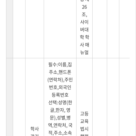
26
조,
사이
버대
학 학
사 매
뉴얼
필수:이름,집
주소,핸드폰
(연락처),주민
번호,외국인
등록번호
선택:성명(한
글,한자, 영
고등
문),성별,병
교육
역,연락처, 국
학사
법시
적,주소,소속