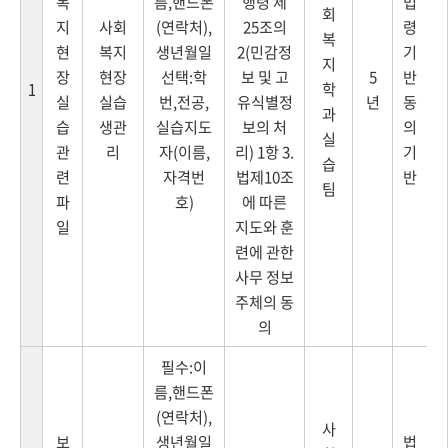
복
름,핸드폰
행령 제
법
회
지
사회
(연락처),
25조의
령
복
현
복지
생년월일
2(민감정
기
지
장
현장
선택:학
보 및 고
5
반
학
1
실
실습
번,전공,
유식별정
년
동
과
습
생관
실습지도
보의 처
의
실
관
리
자(이름,
리) 1항 3.
기
습
련
자격번
법제10조
반
팀
파
호)
에 따른
일
지도와 훈
련에 관한
사무 정보
주체의 동
의
필수:이
름,핸드폰
(연락처),
사
보
생년월일
법