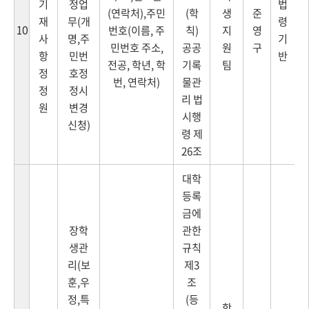
기
정업
법
(연락처),주민
(학
생
준
재
무(개
령
10
번호(이름, 주
칙)
지
영
사
명,주
기
민번호 주소,
공공
원
구
항
민번
반
전공, 학년, 학
기록
팀
정
호정
번, 연락처)
물관
정
정시
리 법
원
변경
시행
신청)
령 제
26조
대학
등록
금에
장학
관한
생관
규칙
리(보
제3
훈,우
조
정,특
(등
학