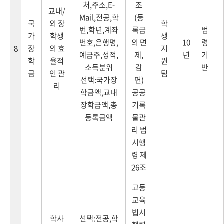
처,주소,E-
조
교내/
Mail,전공,학
(등
국
외 장
학
번,학년,계좌
록금
법
가
학생
생
번호,은행명,
의 면
10
령
장
의 효
지
8
예금주,성적,
제,
년
기
학
율적
원
소득분위
감
반
금
인 관
팀
선택:국가장
면)
리
학금액,교내
공공
장학금액,총
기록
등록금액
물관
리 법
시행
령 제
26조
고등
교육
법시
학사
선택:전공,학