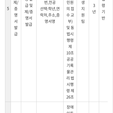
제/
번,전공
민원
생
급 및
3
령
5
증
선택:학년,연
의 접
지
제/증
년
기
명
락처,주소,증
수 교
원
명서
반
서
명서명
부)
팀
발급
발
및 동
급
법시
행령
제
10조
공공
기록
물관
리 법
시행
령 제
26조
장애