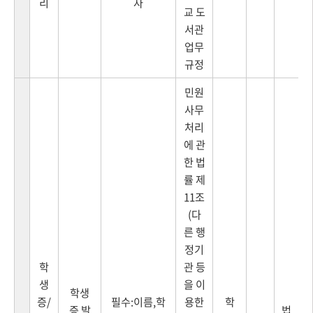
리
자
교 도
서관
업무
규정
민원
사무
처리
에 관
한 법
률 제
11조
(다
른 행
정기
학
관 등
생
을 이
학생
증/
필수:이름,학
용한
학
증 발
법