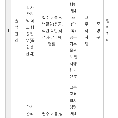
행령
학사
제4
관리
필수:이름,생
조
교
졸
및 학
법
년월일(전공,
(학
무
준
업
교 행
령
1
학년,학번,학
칙)
학
영
관
정업
기
점,수강과목,
공공
사
구
리
무(졸
반
평점)
기록
팀
업생
물관
관리)
리 법
시행
령 제
26조
고등
교육
법시
학사
행령
관리
필수:이름,생
제4