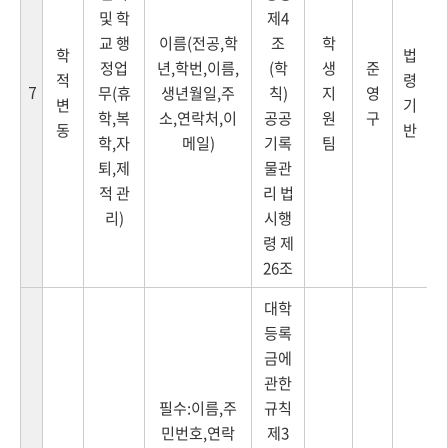
및 학
제4
교 행
이름(전공,학
조
학
학
법
정업
년,학번,이름,
(학
생
준
적
령
7
무(휴
생년월일,주
칙)
지
영
변
기
학,복
소,연락처,이
공공
원
구
동
반
학,자
메일)
기록
팀
퇴,제
물관
적 관
리 법
리)
시행
령 제
26조
대학
등록
금에
관한
필수:이름,주
규칙
민번호,연락
제3