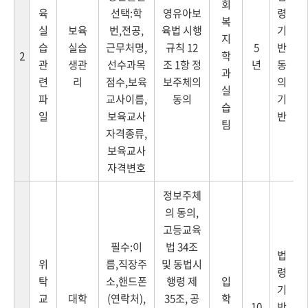
회
육
선택:학
영유아보
령
복
실
보육
번,전공,
육법 시행
기
지
습
실습
근무처명,
규칙 12
5
반
학
2
관
생관
선수과목
조 1항 정
년
동
과
련
리
점수,보육
보주체의
의
실
파
교사이름,
동의
기
습
일
보육교사
반
팀
자격종류,
보육교사
자격변호
정보주체
의 동의,
고등교육
필수:이
법 34조
법
위
름,직장주
및 동법시
령
탁
소,핸드폰
행령 제
입
기
교
대학
(연락처),
35조, 공
학
10
반