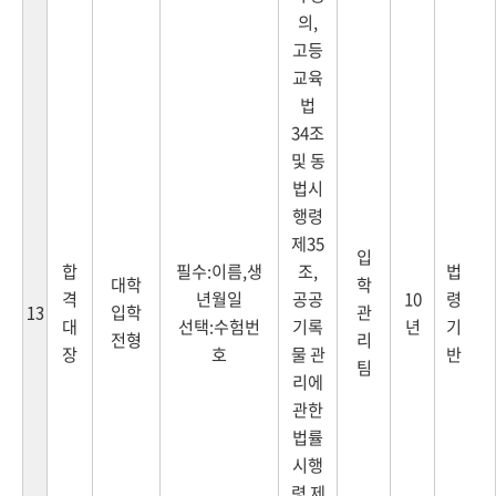
의,
고등
교육
법
34조
및 동
법시
행령
제35
입
합
필수:이름,생
조,
법
대학
학
격
년월일
공공
10
령
입학
관
13
대
선택:수험번
기록
년
기
전형
리
장
호
물 관
반
팀
리에
관한
법률
시행
령 제