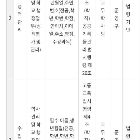
및 학
년월일,주민
조
교
성
법
교 행
번호(전공,학
(학
무
준
적
령
2
정업
년,학번,학점,
칙)
학
영
관
기
무(성
연락처,이메
공공
사
구
리
반
적평
일,주소,평점,
기록
팀
가 및
수강과목)
물관
관리)
리 법
시행
령 제
26조
고등
교육
법시
학사
행령
관리
제4
필수:이름,생
및 학
조
교
수
년월일(전공,
법
교 행
(학
무
준
업
학년,학번,학
령
3
정업
칙)
학
영