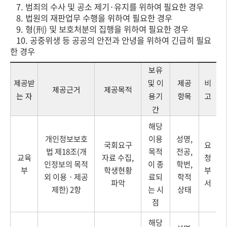
7. 범죄의 수사 및 공소 제기·유지를 위하여 필요한 경우
8. 법원의 재판업무 수행을 위하여 필요한 경우
9. 형(刑) 및 보호처분의 집행을 위하여 필요한 경우
10. 공중위생 등 공공의 안전과 안녕을 위하여 긴급히 필요
한 경우
보유
제공받
및 이
제공
비
제공근거
제공목적
는 자
용기
항목
고
간
해당
개인정보보호
이용
성명,
국회요구
요
법 제18조(개
목적
전공,
교육
자료 수집,
청
인정보의 목적
이 종
학번,
부
학생현황
부
외 이용ㆍ제공
료되
학적
파악
서
제한) 2항
는 시
상태
점
해당