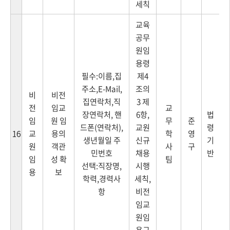
세칙
교육
공무
원임
용령
필수:이름,집
제4
주소,E-Mail,
조의
비
비전
집연락처,직
3 제
전
임교
교
장연락처, 핸
6항,
법
임
원 임
무
준
드폰(연락처),
교원
령
교
용의
학
영
16
생년월일 주
신규
기
원
객관
사
구
민번호
채용
반
임
성 확
팀
선택:직장명,
시행
용
보
학력,경력사
세칙,
항
비전
임교
원임
용규