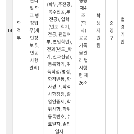
관리
행령
(학부,주전공,
및 학
제4
복수전공,부
교 행
조
학
전공), 입학
법
학
정업
(학
생
준
(년도_학기,
령
적
무(개
칙)
지
영
14
전공, 편입여
기
부
인정
공공
원
구
부, 편입학년),
반
보 및
기록
팀
전과(년도_학
변동
물관
기, 전과전공),
사항
리 법
등록학기, 취
관리)
시행
득학점/평점,
령 제
학적변동, 학
26조
사경고, 학적
사항정정, 졸
업인증제, 학
위사항, 학위
등록번호, 수
료일자, 졸업
일자