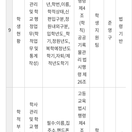
행령
관리
년,학번,이름,
제4
및 학
학적상태,신
조
학
학
교 행
편입구분,정
법
(학
생
준
생
정업
원내외구분,
령
9
칙)
지
영
현
무(학
입학년도_학
기
공공
원
구
황
적업
기,정원년도,
반
기록
팀
무 및
복학예정년도
물관
통계
학기,자퇴/제
리 법
작성)
적년도학기
시행
령 제
26조
고등
교육
학사
법시
학
관리
행령
적
및 학
필수:이름,집
제4
부
교 행
주소,핸드폰
조
학