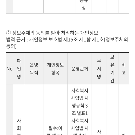
정
② 정보주체의 동의를 받아 처리하는 개인정보
법적 근거 : 개인정보 보호법 제15조 제1항 제1호(정보주체의
동의)
보
파
부
운영
개인정보
유
비
No
일
운영근거
서
목적
항목
기
고
명
명
간
사회복지
사업법 시
행규칙 3
조 별표1
사
사회복지
회
필수:이
사업법 시
사