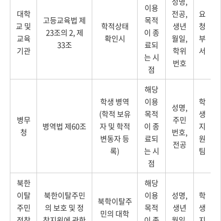
성명,
이용
대학
전공,
요
고등교육법 제
목적
교 및
학적상태
생년
청
23조의 2, 제
이 종
교육
확인시
월일,
부
33조
료되
기관
학위
서
는 시
번호
점
해당
학생 병역
이용
학
성명,
(학적 보유
목적
생
병무
주민
병역법 제60조
자 및 학적
이 종
지
청
번호,
변동자 등
료되
원
전공
록)
는 시
팀
점
북한
해당
이탈
북한이탈주민
이용
성명,
학
북학이탈주
주민
의 보호 및 정
목적
생년
생
민의 대학
정착
착지원에 관한
이 종
월일,
지