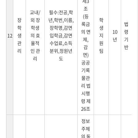
제3
조
교내/
필수:전공,학
(등
장
외 장
년,학번,이름,
학
록금
법
학
학생
장학명,감면
생
의 면
10
령
생
의 효
입학금,감면
지
12
제,
년
기
관
율적
수업료,소득
원
감
반
리
인 관
분위,정원년
팀
면)
리
도
공공
기록
물관
리 법
시행
령 제
26조
정보
주체
의 동