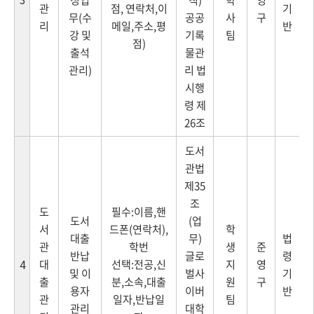
관
점, 연락처,이
기
무(수
공공
사
구
리
메일,주소,평
반
강 및
기록
팀
점)
출석
물관
관리)
리 법
시행
령 제
26조
도서
관법
제35
조
도
필수:이름,핸
도서
(업
서
드폰(연락처),
학
대출
무)
법
관
학번
생
준
반납
글로
령
대
선택:전공,신
지
영
4
및 이
벌사
기
출
분,소속,대출
원
구
용자
이버
반
관
일자,반납일
팀
관리
대학