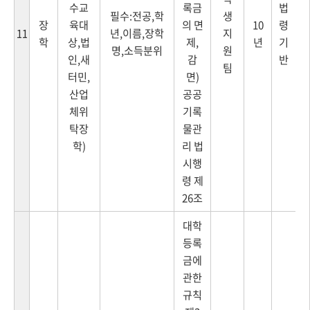
수교
록금
법
필수:전공,학
생
장
육대
의 면
10
령
년,이름,장학
지
11
학
상,법
제,
년
기
명,소득분위
원
인,새
감
반
팀
터민,
면)
산업
공공
체위
기록
탁장
물관
학)
리 법
시행
령 제
26조
대학
등록
금에
관한
규칙