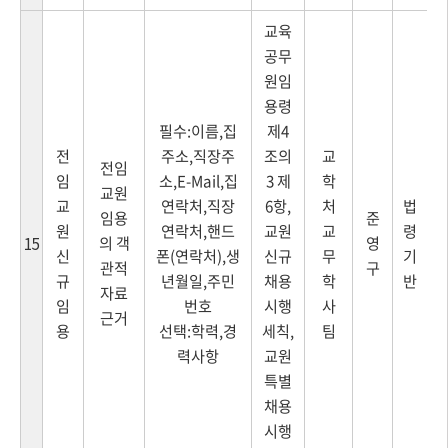
교육
공무
원임
용령
필수:이름,집
제4
전
주소,직장주
조의
교
전임
임
소,E-Mail,집
3 제
학
교원
교
연락처,직장
6항,
처
법
임용
준
원
연락처,핸드
교원
교
령
의 객
영
15
신
폰(연락처),생
신규
무
기
관적
구
규
년월일,주민
채용
학
반
자료
임
번호
시행
사
근거
용
선택:학력,경
세칙,
팀
력사항
교원
특별
채용
시행