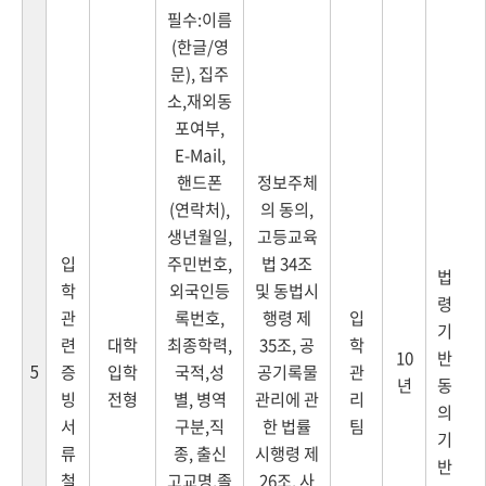
필수:이름
(한글/영
문), 집주
소,재외동
포여부,
E-Mail,
핸드폰
정보주체
(연락처),
의 동의,
생년월일,
고등교육
입
주민번호,
법 34조
법
학
외국인등
및 동법시
령
관
록번호,
행령 제
입
기
련
대학
최종학력,
35조, 공
학
10
반
5
증
입학
국적,성
공기록물
관
년
동
빙
전형
별, 병역
관리에 관
리
의
서
구분,직
한 법률
팀
기
류
종, 출신
시행령 제
반
철
고교명,졸
26조, 사