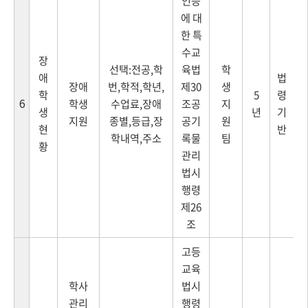
인등
에 대
한 특
수교
장
선택:전공,학
육법
학
애
법
장애
번,학적,학년,
제30
생
학
5
령
6
학생
수업료,장애
조공
지
생
년
기
지원
종별,등급,장
공기
원
현
반
학내역,주소
록물
팀
황
관리
법시
행령
제26
조
고등
교육
학사
법시
관리
행령