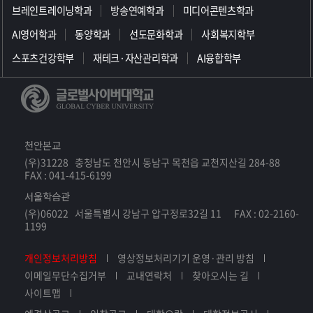
브레인트레이닝학과
방송연예학과
미디어콘텐츠학과
AI영어학과
동양학과
선도문화학과
사회복지학부
스포츠건강학부
재테크·자산관리학과
AI융합학부
천안본교
(우)31228 충청남도 천안시 동남구 목천읍 교천지산길 284-88
FAX : 041-415-6199
서울학습관
(우)06022 서울특별시 강남구 압구정로32길 11 FAX : 02-2160-
1199
개인정보처리방침
영상정보처리기기 운영·관리 방침
이메일무단수집거부
교내연락처
찾아오시는 길
사이트맵