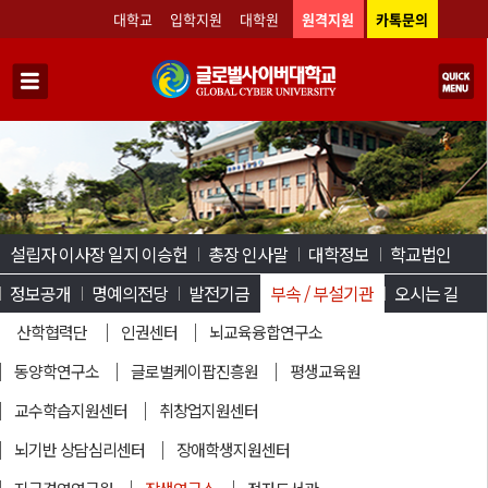
대학교
입학지원
대학원
원격지원
카톡문의
설립자 이사장 일지 이승헌
총장 인사말
대학정보
학교법인
정보공개
명예의전당
발전기금
부속 / 부설기관
오시는 길
산학협력단
인권센터
뇌교육융합연구소
동양학연구소
글로벌케이팝진흥원
평생교육원
교수학습지원센터
취창업지원센터
뇌기반 상담심리센터
장애학생지원센터