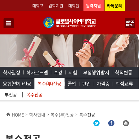
대학교
입학지원
대학원
원격지원
카톡문의
학사일정
학사로드맵
수강
시험
부정행위방지
학적변동
융합(연계)전공
복수(부)전공
졸업
편입
자격증
학점교류
부전공
복수전공
HOME
학사안내
복수(부)전공
복수전공
>
>
>
복수전공