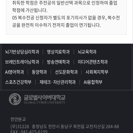
취득한 학점은 주전공의 일반선택 과목으로 인정하여 졸업
학점에 가산됩니다.
05 복수전공 신청자가 별도의 포기의사가 없을 경우, 복수전
공을 완전히 이수하기 전까지 졸업이 연기됩니다.
>>>>>>>>>>>>>>>>>
뇌기반상담심리학과
명상치료학과
뇌교육학과
브레인트레이닝학과
방송연예학과
미디어콘텐츠학과
AI영어학과
동양학과
선도문화학과
사회복지학부
스포츠건강학부
재테크·자산관리학과
AI융합학부
천안본교
(우)31228 충청남도 천안시 동남구 목천읍 교천지산길 284-88
FAX : 041-415-6199