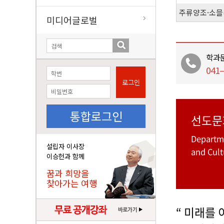
주류양조·소믈
미디어글로벌
학과
041–
로그인
통합로그인
선도문
Departme
설립자 이사장
and Cult
이승헌과 함께
꿈과 희망을
찾아가는 여행
“ 미래를