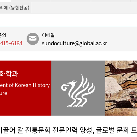
리에 (융합전공)
문의
이메일
415–6184
sundoculture@global.ac.kr
화학과
nt of Korean History
ure
 이끌어 갈 전통문화 전문인력 양성, 글로벌 문화 