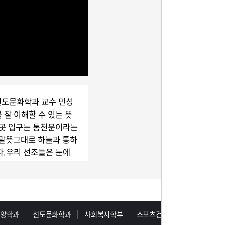
선도문화학과 교수 민성
잘 이해할 수 있는 뜻
이곳 입구는 통천문이라는
 말뜻그대로 하늘과 통하
다.우리 선조들은 눈에
 눈에 보이지 않는 섭리
 이치로서이 세상을 살
 것이지요이 문을 통과
지가 각각 어떤 의미가
 살펴보도록 하겠습니다.
동양학과
선도문화학과
사회복지학부
스포츠건강학부