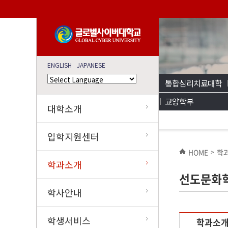
ENGLISH
JAPANESE
통합심리치료대학
교양학부
대학소개
입학지원센터
HOME
학
>
학과소개
선도문화
학사안내
학생서비스
학과소