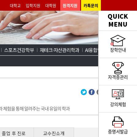
대학교
입학지원
대학원
원격지원
카톡문의
QUICK
MENU
스포츠건강학부
재테크·자산관리학과
AI융합학부
장학안내
자격증관리
강의체험
 체험을 통해 알려주는 국내 유일의 학과
증명서발급
졸업 후 진로
교수진소개