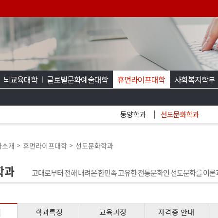
뇌교육대학
글로벌문화예술대학
휴먼라이프대학
사회복지학부
동양학과
선도문화학과
과소개
휴먼라이프대학
선도문화학과
>
>
학과
고대로부터 전해 내려온 한민족 고유한 전통문화인 선도문화를 이론과
개
학과특징
교육과정
자격증 안내