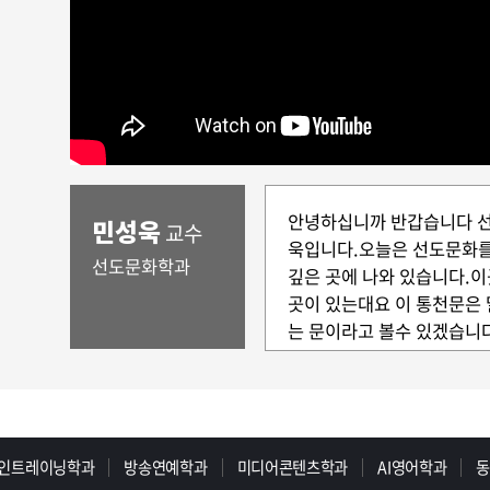
안녕하십니까 반갑습니다 
민성욱
교수
욱입니다.오늘은 선도문화를 
선도문화학과
깊은 곳에 나와 있습니다.
곳이 있는대요 이 통천문은
는 문이라고 볼수 있겠습니
보이는 하늘도 중시여겠지만
로서 하늘 즉 섭리로서 혹은
기 위한 지혜를 갖고 있었던
해서 오늘 우리 선도문화 성
있고 가치가 있는지를 함께
인트레이닝학과
방송연예학과
미디어콘텐츠학과
AI영어학과