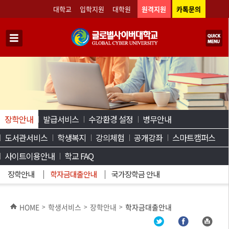
대학교
입학지원
대학원
원격지원
카톡문의
장학안내
발급서비스
수강환경 설정
병무안내
도서관서비스
학생복지
강의체험
공개강좌
스마트캠퍼스
사이트이용안내
학교 FAQ
장학안내
학자금대출안내
국가장학금 안내
HOME
학생서비스
장학안내
학자금대출안내
>
>
>