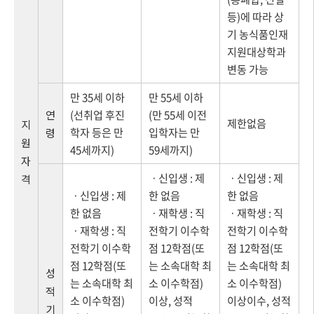
등)에 따라 상
기 농식품인재
지원대상학과
변동 가능
만 35세 이하
만 55세 이하
연
(선취업 후진
(만 55세 이전
제한없음
지
학자 등은 만
입학자는 만
령
원
45세까지)
59세까지)
자
ㆍ신입생 : 제
ㆍ신입생 : 제
격
ㆍ신입생 : 제
한 없음
한 없음
한 없음
ㆍ재학생 : 직
ㆍ재학생 : 직
ㆍ재학생 : 직
전학기 이수학
전학기 이수학
전학기 이수학
점 12학점(또
점 12학점(또
점 12학점(또
는 소속대학 최
는 소속대학 최
성
는 소속대학 최
소 이수학점)
소 이수학점)
적
소 이수학점)
이상, 성적
이상이수, 성적
기