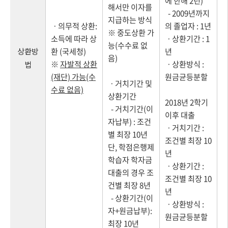
에 한해 2년)
해서만 이자를
- 2009년까지
지급하는 방식
ㆍ의무적 상환:
의 졸업자 : 1년
※ 중도상환 가
소득에 따라 상
ㆍ상환기간 : 1
능(수수료 없
상환방
환 (국세청)
년
음)
※
자발적 상환
ㆍ상환방식 :
법
(재단) 가능(수
원금균등분할
ㆍ거치기간 및
수료 없음)
상환기간
2018년 2학기
- 거치기간(이
이후 대출
자납부) : 조건
ㆍ거치기간 :
별 최장 10년
조건별 최장 10
단, 학점은행제
년
학습자 학자금
ㆍ상환기간 :
대출의 경우 조
조건별 최장 10
건별 최장 8년
년
- 상환기간(이
ㆍ상환방식 :
자+원금납부):
원금균등분할
최장 10년