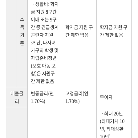
ㆍ생활비: 학자
금 지원 8구간
소
이내 또는 9구
득
간 중 긴급생계
학자금 지원 구
학자금 지원 구
곤란자 지원
간 제한 없음
간 제한 없음
기
※ 단, 다자녀
준
가구의 학생 및
자립준비청년
(보호 아동 포
함)은 지원구
간 제한 없음
대출금
변동금리(연
고정금리(연
무이자
1.70%)
1.70%)
리
ㆍ최대 20년
(최대거치 10
년, 최대상환
10년)