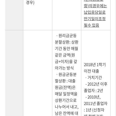
경우)
함)의경우에는
납입응당일로
만기일이조정
될수 있음
ㆍ원리금균등
분할상환: 상환
기간 동안 매월
같은 금액(원
금+이자)을 갚
2018년 1학기
아가는 방식
이전 대출
ㆍ원금균등분
ㆍ거치기간
할상환 : 대출
- 2012년 이후
원금(잔액)은
졸업자 : 2년
매달 일정액을
- 2010년,
상환기간으로
2011년 졸업자
나누어서 내고,
: 1년 (신청자
남은 잔액에 대