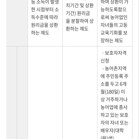
등 소득이 발생
하여 상환이 가
치기간 및 상환
한 시점부터 소
능하도록함으
기간) 원리금
득수준에 따라
로써 농어업인
을 분할하여 상
원리금을 상환
자녀들의 고등
환하는 제도
하는 제도
교육기회를 보
장하는 제도
ㆍ보호자자격
신청
- 농어촌지역
에 주민등록 주
소를 두고 6개
월(180일) 이
상 거주하거나
농어업에 종사
하고 있는 보호
자의 자녀 또는
배우자(대학
(원)생)