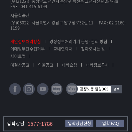
(우)31228 충청남도 천안시 동남구 목천읍 교천지산길 284-88
FAX : 041-415-6199
서울학습관
(우)06022 서울특별시 강남구 압구정로32길 11 FAX : 02-2160-
1199
개인정보처리방침
영상정보처리기기 운영·관리 방침
이메일무단수집거부
교내연락처
찾아오시는 길
사이트맵
예결산공고
입찰공고
대학요람
대학정보공시
입학상담
1577-1786
입학상담신청
입학 FAQ