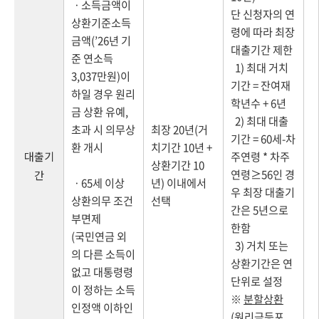
ㆍ소득금액이
단 신청자의 연
상환기준소득
령에 따라 최장
금액(’26년 기
대출기간 제한
준 연소득
1) 최대 거치
3,037만원)이
기간 = 잔여재
하일 경우 원리
학년수 + 6년
금 상환 유예,
2) 최대 대출
초과 시 의무상
최장 20년(거
기간 = 60세-차
환 개시
치기간 10년 +
대출기
주연령 * 차주
상환기간 10
연령≥56인 경
간
ㆍ65세 이상
년) 이내에서
우 최장 대출기
상환의무 조건
선택
간은 5년으로
부면제
한함
(국민연금 외
3) 거치 또는
의 다른 소득이
상환기간은 연
없고 대통령령
단위로 설정
이 정하는 소득
※
분할상환
인정액 이하인
(원리금등포