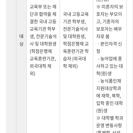
교육부 또는 재
※ 미혼자의 보
단과 협약을 체
국내 고등교육
호자는 부모이
결한 국내 고등
기관 학부생,
고, 기혼자의
교육기관 학부
전문기술석사
보호자는 배우
대
생, 전문기술석
및 대학원생,
자로 봄
사 및 대학원생
학점은행제 교
ㆍ본인자격 신
상
(학점은행제
육훈련기관 학
청
교육훈련기관,
습자 (외국대
- 농어업에 종
외국대학 제
학 제외)
사하고 있는 대
외)
학(원)생
- 농식품인재
지원대상학과
에 재학, 복학,
입학 중인 대학
(원)생
※ 대학별 학과
운영 변동사항
(통폐합, 신설