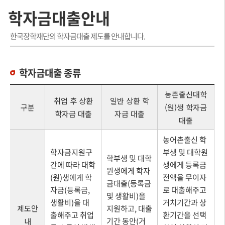
학자금대출안내
한국장학재단의 학자금대출 제도를 안내합니다.
학자금대출 종류
농촌출신대학
취업 후 상환
일반 상환 학
구분
(원)생 학자금
학자금 대출
자금 대출
대출
농어촌출신 학
학자금지원구
부생 및 대학원
학부생 및 대학
간에 따라 대학
생에게 등록금
원생에게 학자
(원)생에게 학
전액을 무이자
금대출(등록금
자금(등록금,
로 대출해주고
및 생활비)을
생활비)을 대
거치기간과 상
제도안
지원하고, 대출
출해주고 취업
환기간을 선택
기간 동안(거
내