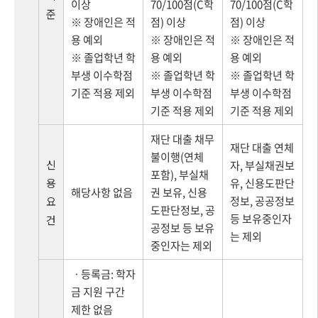
이상
70/100점(C학
70/100점(C학
준
※ 장애인은 적
점) 이상
점) 이상
용 예외
※ 장애인은 적
※ 장애인은 적
※ 졸업학년 학
용 예외
용 예외
부생 이수학점
※ 졸업학년 학
※ 졸업학년 학
기준 적용 제외
부생 이수학점
부생 이수학점
기준 적용 제외
기준 적용 제외
재단 대출 채무
재단 대출 연체
불이행(연체
신
자, 부실채권보
포함), 부실채
용
유, 신용도판단
해당사항 없음
권 보유, 신용
정보, 공공정보
요
도판단정보, 공
등 보유중인자
건
공정보 등 보유
는 제외
중인자는 제외
ㆍ등록금: 학자
금 지원 구간
제한 없음