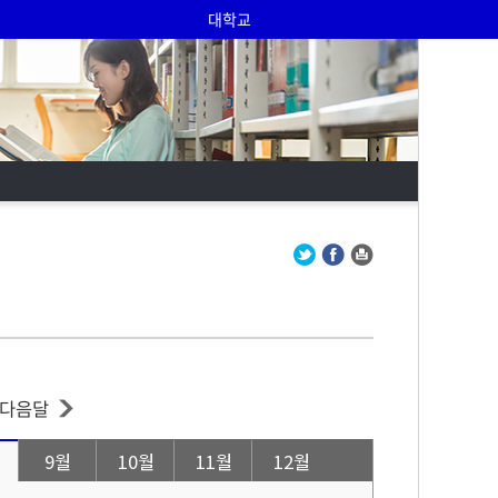
대학교
다음달
9월
10월
11월
12월