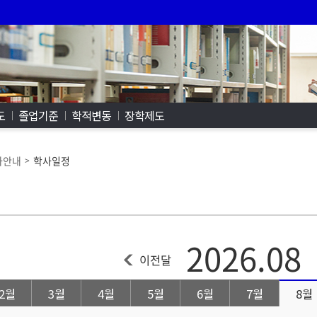
도
졸업기준
학적변동
장학제도
사안내
학사일정
>
2026.08
이전달
2월
3월
4월
5월
6월
7월
8월