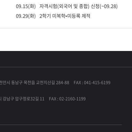
09.15(화)
자격시험(외국어 및 종합) 신청(~09.28)
09.29(화)
2학기 미복학•미등록 제적
천안시 동남구 목천읍 교천지산길 284-88 FAX : 041-415-6199
 강남구 압구정로32길 11 FAX : 02-2160-1199